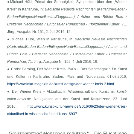
●Michael Hübl, Primat der Genauigkeit. Symposium über den „Wiener
Kreis“ in Karlsruhe, in:
Badische Neueste Nachrichten (Karlsruhe/Baden-
Baden/Ettlingen/Hardt/Rastatt/Gaggenau) / Acher- und Bühler Bote /
Brettener Nachrichten / Bruchsaler Rundschau / Pforzheimer Kurier
, 71.
Jhrg., Ausgabe Nr. 151, 2. Juli 2016, 15.
● Michael Hübl, Wien in Karlsruhe, in:
Badische Neueste Nachrichten
(Karlsruhe/Baden-Baden/Ettlingen/Hardt/Rastatt/Gaggenau) / Acher- und
Bühler Bote / Brettener Nachrichten / Pforzheimer Kurier / Bruchsaler
Rundschau
, 71. Jhrg., Ausgabe Nr. 152,
4. Juli 2016, 19.
● Christ Gerbing, Der Wiener Kreis,
INKA
– Das Stadtmagazin für Kunst
und Kultur in Karlsruhe, Baden, Pfalz und Nordelsass, 01.07.2016,
https://www.inka-magazin.de/kunst-design/der-wiener-kreis-2.html
.
● Der Wiener Kreis – Aktualität in Wissenschaft und Kunst, in:
kunst-
kultur-news.de
. Neuigkeiten aus der Kunst- und Kulturszene, 23. Juni
2016,
http://www.kunst-kultur-news.de/2016/06/23/der-wiener-kreis-
aktualitaet-in-wissenschaft-und-kunst-6937
.
„
Grenzenrettend Menschen schützen.
“ – Die Flüchtlinge