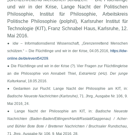
und wir in der Krise, Lange Nacht der Politischen
Philosophie, Institut für Philosophie, Arbeitskreis
Politische Philosophie (polphil), Karlsruher Institut für
Technologie (KIT), Franz Schnabel Haus, Karlsruhe, 12.
Mai 2016.
● idw – Informationsdienst Wissenschaft, „Grenzenrettend Menschen
schützen.“ – Die Flüchtlinge und wir in der Krise, 04.05.2016,
https://idw-
online.de/de/event54209
.
● Die Flüchtlinge und wir in der Krise (?). Vier Fragen zur Flüchtlingkrise
an die Philosophie von Annabell Thiel,
ExtraHertz (xHz). Der junge
Kulturkanal
, 18.05.2016.
● Gedanken zur Flucht: Lange Nacht der Philosophie am KIT, in:
Badische Neueste Nachrichten (Karlsruhe)
, 71. Jhrg., Ausgabe Nr. 106, 9.
Mai 2016, 24.
● Lange Nacht der Philosophie am KIT, in:
Badische Neueste
Nachrichten (Baden-Baden/Ettlingen/Hardt/Rastatt/Gaggenau) / Acher-
und Bühler Bote Bote / Brettener Nachrichten / Bruchsaler Rundschau
,
71. Jhrg., Ausgabe Nr. 106, 9. Mai 2016, 28.