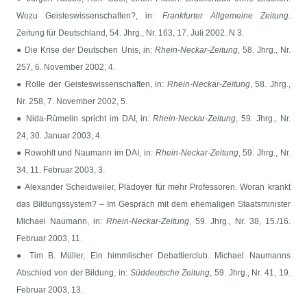
Wozu Geisteswissenschaften?, in:
Frankfurter Allgemeine Zeitung
.
Zeitung für Deutschland, 54. Jhrg., Nr. 163, 17. Juli 2002. N 3.
● Die Krise der Deutschen Unis, in:
Rhein-Neckar-Zeitung
, 58. Jhrg., Nr.
257, 6. November 2002, 4.
● Rolle der Geisteswissenschaften, in:
Rhein-Neckar-Zeitung
, 58. Jhrg.,
Nr. 258, 7. November 2002, 5.
● Nida-Rümelin spricht im DAI, in:
Rhein-Neckar-Zeitung
, 59. Jhrg., Nr.
24, 30. Januar 2003, 4.
● Rowohlt und Naumann im DAI, in:
Rhein-Neckar-Zeitung
, 59. Jhrg., Nr.
34, 11. Februar 2003, 3.
● Alexander Scheidweiler, Plädoyer für mehr Professoren. Woran krankt
das Bildungssystem? – Im Gespräch mit dem ehemaligen Staatsminister
Michael Naumann, in:
Rhein-Neckar-Zeitung
, 59. Jhrg., Nr. 38, 15./16.
Februar 2003, 11.
● Tim B. Müller, Ein himmlischer Debattierclub. Michael Naumanns
Abschied von der Bildung, in:
Süddeutsche Zeitung
, 59. Jhrg., Nr. 41, 19.
Februar 2003, 13.