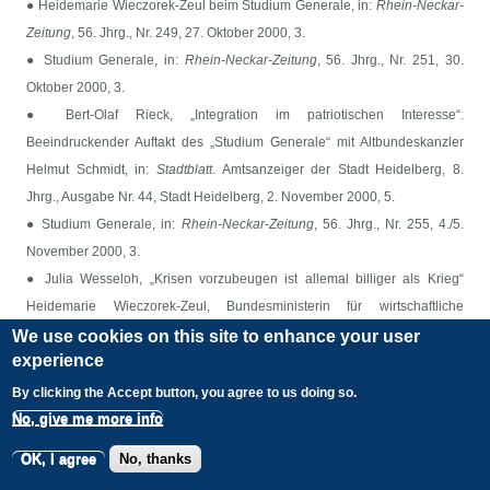
● Heidemarie Wieczorek-Zeul beim Studium Generale, in:
Rhein-Neckar-
Zeitung
, 56. Jhrg., Nr. 249, 27. Oktober 2000, 3.
● Studium Generale, in:
Rhein-Neckar-Zeitung
, 56. Jhrg., Nr. 251, 30.
Oktober 2000, 3.
● Bert-Olaf Rieck, „Integration im patriotischen Interesse“.
Beeindruckender Auftakt des „Studium Generale“ mit Altbundeskanzler
Helmut Schmidt, in:
Stadtblatt
. Amtsanzeiger der Stadt Heidelberg, 8.
Jhrg., Ausgabe Nr. 44, Stadt Heidelberg, 2. November 2000, 5.
● Studium Generale, in:
Rhein-Neckar-Zeitung
, 56. Jhrg., Nr. 255, 4./5.
November 2000, 3.
● Julia Wesseloh, „Krisen vorzubeugen ist allemal billiger als Krieg“
Heidemarie Wieczorek-Zeul, Bundesministerin für wirtschaftliche
Zusammenarbeit und Entwicklung, zu Gast beim „Studium Generale“, in:
We use cookies on this site to enhance your user
experience
Rhein-Neckar-Zeitung
, 56. Jhrg., Nr. 255, 4./5. November 2000, 5.
● Studium Generale, in:
Rhein-Neckar-Zeitung
, 56. Jhrg., Nr. 262, 13.
By clicking the Accept button, you agree to us doing so.
November 2000, 8.
No, give me more info
● Julia Wesseloh, Ziel ist die Union europäischer Staaten. Bayerischer
OK, I agree
No, thanks
Staatsminister für Bundes- und Europaangelegenheiten Bocklet beim