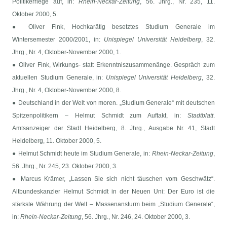
Politikerriege auf, in:
Rhein-Neckar-Zeitung
, 56. Jhrg., Nr. 235, 11.
Oktober 2000, 5.
● Oliver Fink, Hochkarätig besetztes Studium Generale im
Wintersemester 2000/2001, in:
Unispiegel Universität Heidelberg
, 32.
Jhrg., Nr. 4, Oktober-November 2000, 1.
● Oliver Fink, Wirkungs- statt Erkenntniszusammenänge. Gespräch zum
aktuellen Studium Generale, in:
Unispiegel Universität Heidelberg
, 32.
Jhrg., Nr. 4, Oktober-November 2000, 8.
● Deutschland in der Welt von moren. „Studium Generale“ mit deutschen
Spitzenpolitikern – Helmut Schmidt zum Auftakt, in:
Stadtblatt
.
Amtsanzeiger der Stadt Heidelberg, 8. Jhrg., Ausgabe Nr. 41, Stadt
Heidelberg, 11. Oktober 2000, 5.
● Helmut Schmidt heute im Studium Generale, in:
Rhein-Neckar-Zeitung
,
56. Jhrg., Nr. 245, 23. Oktober 2000, 3.
● Marcus Krämer, „Lassen Sie sich nicht täuschen vom Geschwätz“.
Altbundeskanzler Helmut Schmidt in der Neuen Uni: Der Euro ist die
stärkste Währung der Welt – Massenansturm beim „Studium Generale“,
in:
Rhein-Neckar-Zeitung
, 56. Jhrg., Nr. 246, 24. Oktober 2000, 3.