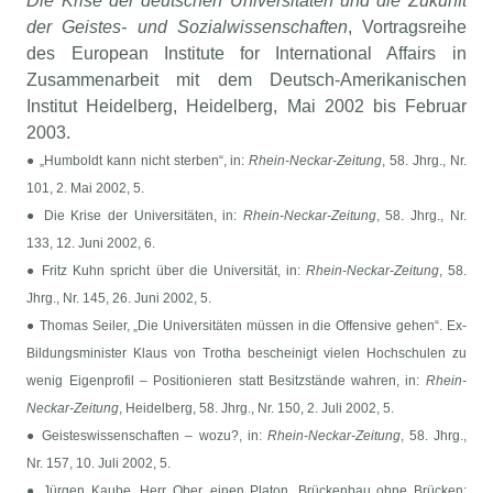
Die Krise der deutschen Universitäten und die Zukunft
der Geistes- und Sozialwissenschaften
, Vortragsreihe
des European Institute for International Affairs in
Zusammenarbeit mit dem Deutsch-Amerikanischen
Institut Heidelberg, Heidelberg, Mai 2002 bis Februar
2003.
● „Humboldt kann nicht sterben“, in:
Rhein-Neckar-Zeitung
, 58. Jhrg., Nr.
101, 2. Mai 2002, 5.
● Die Krise der Universitäten, in:
Rhein-Neckar-Zeitung
, 58. Jhrg., Nr.
133, 12. Juni 2002, 6.
● Fritz Kuhn spricht über die Universität, in:
Rhein-Neckar-Zeitung
, 58.
Jhrg., Nr. 145, 26. Juni 2002, 5.
● Thomas Seiler, „Die Universitäten müssen in die Offensive gehen“. Ex-
Bildungsminister Klaus von Trotha bescheinigt vielen Hochschulen zu
wenig Eigenprofil – Positionieren statt Besitzstände wahren, in:
Rhein-
Neckar-Zeitung
, Heidelberg, 58. Jhrg., Nr. 150, 2. Juli 2002, 5.
● Geisteswissenschaften – wozu?, in:
Rhein-Neckar-Zeitung
, 58. Jhrg.,
Nr. 157, 10. Juli 2002, 5.
● Jürgen Kaube, Herr Ober, einen Platon. Brückenbau ohne Brücken: