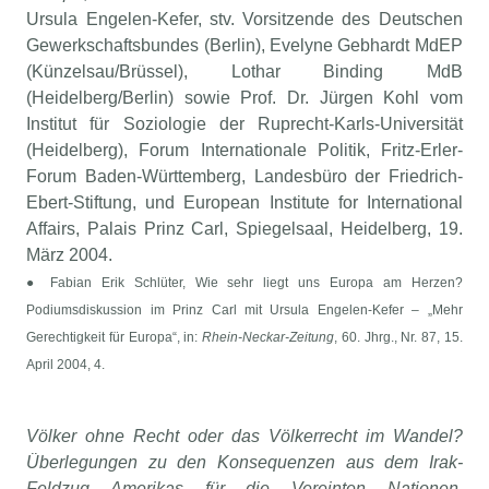
Ursula Engelen-Kefer, stv. Vorsitzende des Deutschen
Gewerkschaftsbundes (Berlin), Evelyne Gebhardt MdEP
(Künzelsau/Brüssel), Lothar Binding MdB
(Heidelberg/Berlin) sowie Prof. Dr. Jürgen Kohl vom
Institut für Soziologie der Ruprecht-Karls-Universität
(Heidelberg), Forum Internationale Politik, Fritz-Erler-
Forum Baden-Württemberg, Landesbüro der Friedrich-
Ebert-Stiftung, und European Institute for International
Affairs, Palais Prinz Carl, Spiegelsaal, Heidelberg, 19.
März 2004.
● Fabian Erik Schlüter, Wie sehr liegt uns Europa am Herzen?
Podiumsdiskussion im Prinz Carl mit Ursula Engelen-Kefer – „Mehr
Gerechtigkeit für Europa“, in:
Rhein-Neckar-Zeitung
, 60. Jhrg., Nr. 87, 15.
April 2004, 4.
Völker ohne Recht oder das Völkerrecht im Wandel?
Überlegungen zu den Konsequenzen aus dem Irak-
Feldzug Amerikas für die Vereinten Nationen
,