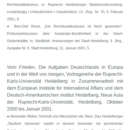
Rechtsradikalismus, in:
Ruprecht
. Heidelberger Studierendenzeitung.
Unabhängig • Unbestechlich • Unpatriotisch, 13. Jhrg., Nr. 70, 5. Februar
2001, 6.
● Bert-Olaf Rieck, „Der Rechtsradikalismus ist frech geworden“.
Podiumsdiskussion über Ausländer-feindlichkeit in der Ebert-
Gedenkstätte, in:
Stadtblatt. Amtsanzeiger der Stadt Heidelberg
, 9. Jhrg.,
Ausgabe Nr. 5, Stadt Heidelberg, 31. Januar 2001, 5.
Vom Frieden
. Die Aufgaben Deutschlands in Europa
und in der Welt von morgen, Vortragsreihe der Ruprecht-
Karls-Universität Heidelberg in Zusammenarbeit mit
dem European Institute for International Affairs und dem
Deutsch-Amerikanischen Institut Heidelberg, Neue Aula
der Ruprecht-Karls-Universität, Heidelberg, Oktober
2000 bis Januar 2001.
● Alexander Müller, Schmidt und Weizsäcker die Stars. Das Heidelberger
„Studium Generale“ wartet in diesem Semester mit prominenter