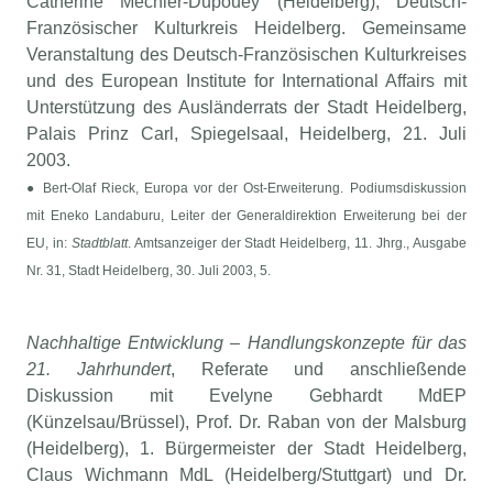
Catherine Mechler-Dupouey (Heidelberg), Deutsch-
Französischer Kulturkreis Heidelberg. Gemeinsame
Veranstaltung des Deutsch-Französischen Kulturkreises
und des European Institute for International Affairs mit
Unterstützung des Ausländerrats der Stadt Heidelberg,
Palais Prinz Carl, Spiegelsaal, Heidelberg, 21. Juli
2003.
● Bert-Olaf Rieck, Europa vor der Ost-Erweiterung. Podiumsdiskussion
mit Eneko Landaburu, Leiter der Generaldirektion Erweiterung bei der
EU, in:
Stadtblatt
. Amtsanzeiger der Stadt Heidelberg, 11. Jhrg., Ausgabe
Nr. 31, Stadt Heidelberg, 30. Juli 2003, 5.
Nachhaltige Entwicklung – Handlungskonzepte für das
21. Jahrhundert
, Referate und anschließende
Diskussion mit Evelyne Gebhardt MdEP
(Künzelsau/Brüssel), Prof. Dr. Raban von der Malsburg
(Heidelberg), 1. Bürgermeister der Stadt Heidelberg,
Claus Wichmann MdL (Heidelberg/Stuttgart) und Dr.