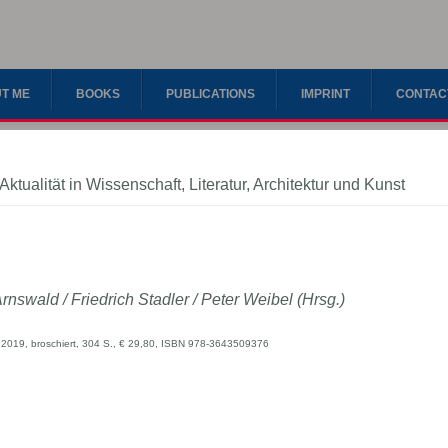
T ME
BOOKS
PUBLICATIONS
IMPRINT
CONTAC
ktualität in Wissenschaft, Literatur, Architektur und Kunst
Arnswald / Friedrich Stadler / Peter Weibel (Hrsg.)
2019, broschiert, 304 S., € 29,80, ISBN 978-3643509376