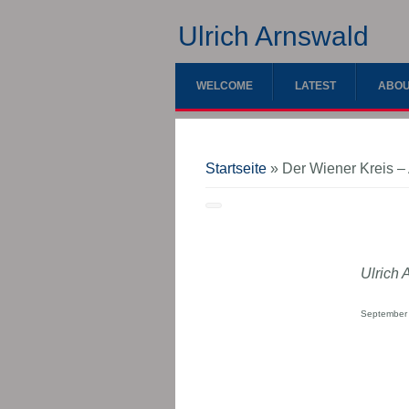
Ulrich Arnswald
WELCOME
LATEST
ABOU
Sie sind hier
Startseite
» Der Wiener Kreis – A
Ulrich 
September 